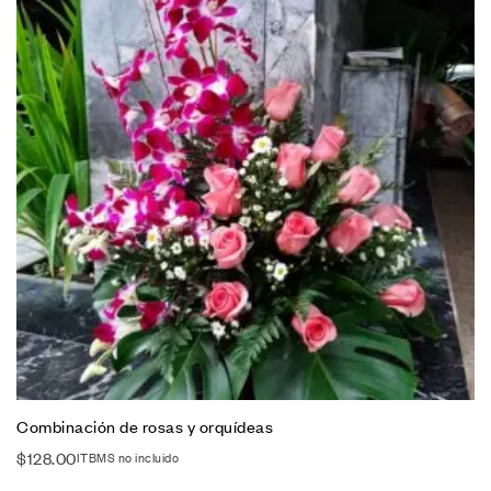
Combinación de rosas y orquídeas
$
128.00
ITBMS no incluido