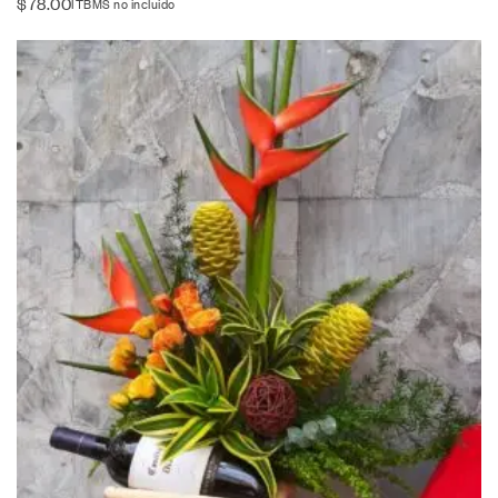
$
78.00
ITBMS no incluido