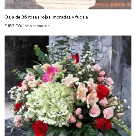
Caja de 36 rosas rojas, moradas y fucsia
$
153.00
ITBMS no incluido