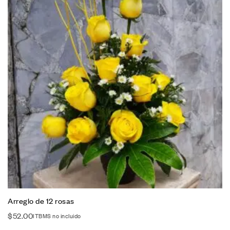
Arreglo de 12 rosas
$
52.00
ITBMS no incluido