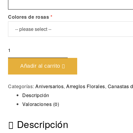
Colores de rosas
Caja
sobre
con
Añadir al carrito
7
rosas
Categorías:
Aniversarios
,
Arreglos Florales
,
Canastas 
cantidad
Descripción
Valoraciones (0)
Descripción